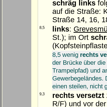
schräg links
fol
auf die Straße: 
Straße 14, 16, 1
links
:
Grevesmü
8,5
St.); im Ort
schr
(Kopfsteinpflast
8,5 wenig
rechts ve
der Brücke über di
Trampelpfad) und a
Gewerbegeländes. Di
einen steilen, nicht
rechts versetzt
9,3
R/F) und vor de