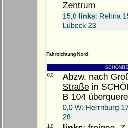
Zentrum
15,8
links
: Rehna 1
Lübeck 23
Fahrtrichtung Nord
SCHÖNBER
Abzw. nach Gro
0,0
Straße
in SCHÖNB
B 104 überquer
0,0 W: Herrnburg 1
28
links
: freigeg. Z
1,0