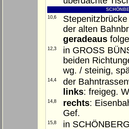
überdachte Tisc
SCHÖNBER
Stepenitzbrücke
10,6
der alten Bahnb
geradeaus
folg
in GROSS BÜNSD
12,3
beiden Richtunge
wg. / steinig, sp
der Bahntrassen
14,4
links
: freigeg. 
rechts
: Eisenba
14,8
Gef.
in SCHÖNBER
15,8