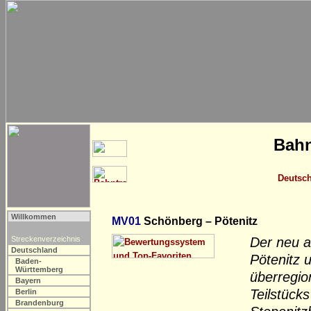
Bahn
Deutsc
Willkommen
MV01
Schönberg – Pötenitz
Streckenverzeichnis
Der neu a
Deutschland
Pötenitz 
Baden-
Württemberg
überregio
Bayern
Teilstück
Berlin
Brandenburg