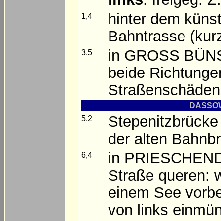
hinter dem küns
1,4
Bahntrasse (kurz
in GROSS BÜNSD
3,5
beide Richtungen
Straßenschäden
DASSOW 
Stepenitzbrücke
5,2
der alten Bahnb
in PRIESCHENDO
6,4
Straße queren: w
einem See vorb
von links einmü