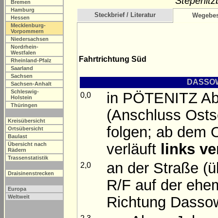
Stepenitz
Bremen
Hamburg
Steckbrief / Literatur
Wegebes
Hessen
Mecklenburg-
Vorpommern
Niedersachsen
Nordrhein-
Westfalen
Fahrtrichtung Süd
Rheinland-Pfalz
Saarland
Sachsen
DASSOW 
Sachsen-Anhalt
Schleswig-
in PÖTENITZ Abz
0,0
Holstein
Thüringen
(Anschluss Ost
Kreisübersicht
folgen; ab dem O
Ortsübersicht
Baulast
verläuft
links ve
Übersicht nach
Rädern
Trassenstatistik
an der Straße (
2,0
Draisinenstrecken
R/F auf der ehem
Europa
Richtung Dasso
Weltweit