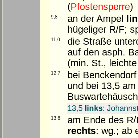
(
Pfostensperre
)
an der Ampel
li
9,8
hügeliger R/F; s
die Straße unte
11,0
auf den asph. B
(min. St., leicht
bei Benckendorf
12,7
und bei 13,5 am 
Buswartehäusche
13,5
links
: Johannst
am Ende des R/
13,8
rechts
: wg.; ab 