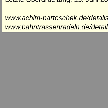
www.achim-bartoschek.de/detail
www.bahntrassenradeln.de/detai