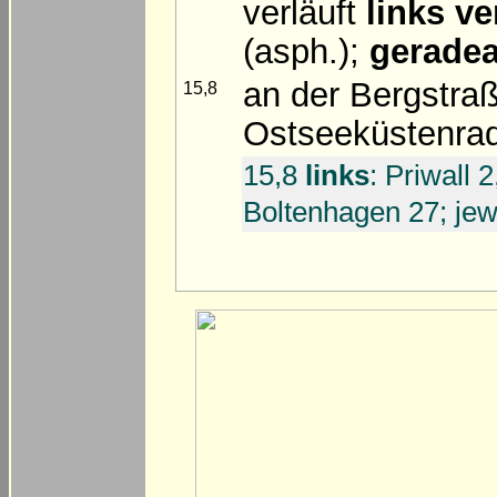
verläuft
links ve
(asph.);
gerade
an der Bergstra
15,8
Ostseeküstenra
15,8
links
: Priwall 
Boltenhagen 27; je