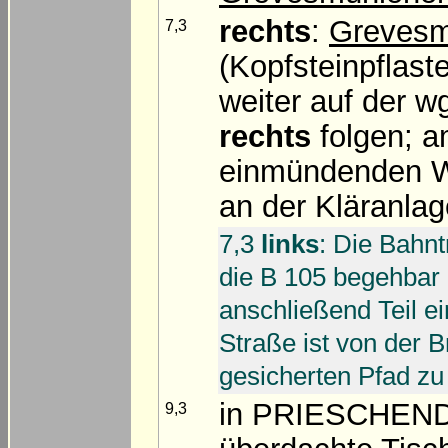
rechts
:
Grevesmü
7,3
(Kopfsteinpflast
weiter auf der 
rechts
folgen; a
einmündenden W
an der Kläranla
7,3
links
: Die Bahnt
die B 105 begehbar
anschließend Teil 
Straße ist von der B
gesicherten Pfad zu
in PRIESCHENDO
9,3