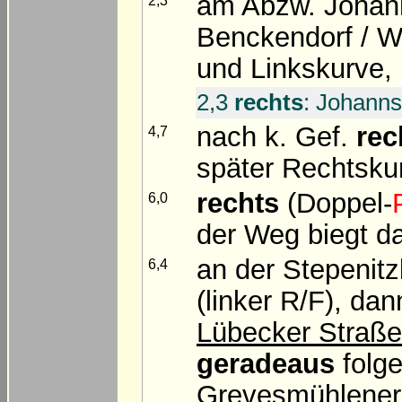
am Abzw. Johann
2,3
Benckendorf / Wi
und Linkskurve, 
2,3
rechts
: Johanns
nach k. Gef.
rec
4,7
später Rechtsku
rechts
(Doppel-
6,0
der Weg biegt d
an der Stepenitz
6,4
(linker R/F), da
Lübecker Straße
geradeaus
folge
Grevesmühlener