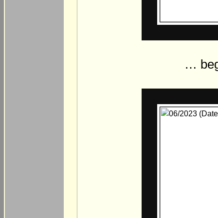
… beg