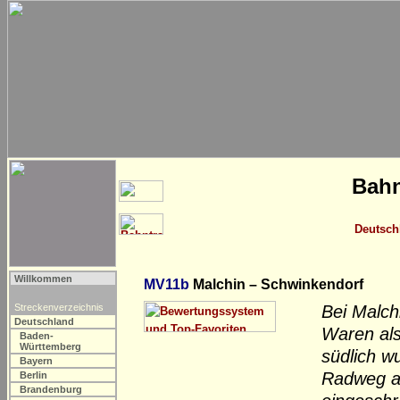
Bahn
Deutsch
Willkommen
MV11b
Malchin – Schwinkendorf
Streckenverzeichnis
Bei Malch
Deutschland
Waren als
Baden-
Württemberg
südlich w
Bayern
Radweg au
Berlin
Brandenburg