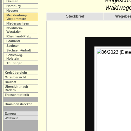
eingeschr
Bremen
Hamburg
Waldwege
Hessen
Mecklenburg-
Steckbrief
Wegebes
Vorpommern
Niedersachsen
Nordrhein-
Westfalen
Rheinland-Pfalz
Saarland
Sachsen
Sachsen-Anhalt
Schleswig-
Holstein
Thüringen
Kreisübersicht
Ortsübersicht
Baulast
Übersicht nach
Rädern
Trassenstatistik
Draisinenstrecken
Europa
Weltweit