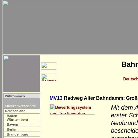
Bahn
Deutsc
Willkommen
MV13
Radweg Alter Bahndamm: Groß
Streckenverzeichnis
Mit dem A
Deutschland
erster Sch
Baden-
Württemberg
Neubrand
Bayern
bescheide
Berlin
Brandenburg