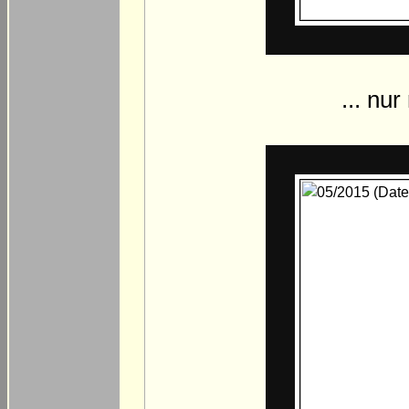
... nu