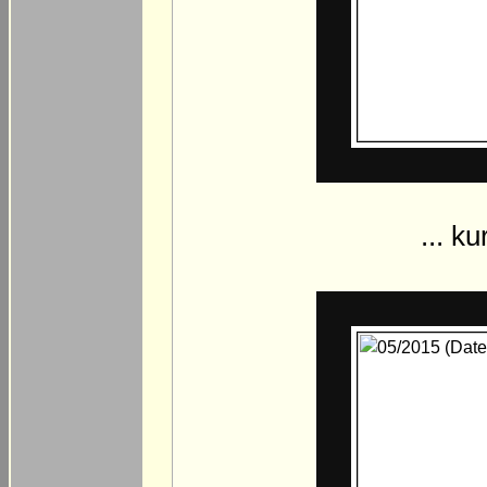
... k