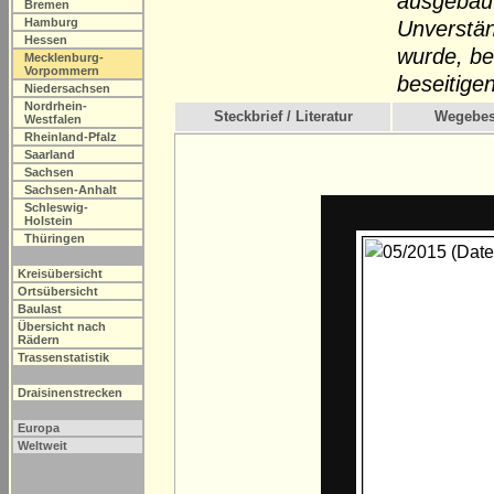
ausgebaut
Bremen
Hamburg
Unverstän
Hessen
wurde, be
Mecklenburg-
Vorpommern
beseitigen
Niedersachsen
Nordrhein-
Steckbrief / Literatur
Wegebes
Westfalen
Rheinland-Pfalz
Saarland
Sachsen
Sachsen-Anhalt
Schleswig-
Holstein
Thüringen
Kreisübersicht
Ortsübersicht
Baulast
Übersicht nach
Rädern
Trassenstatistik
Draisinenstrecken
Europa
Weltweit