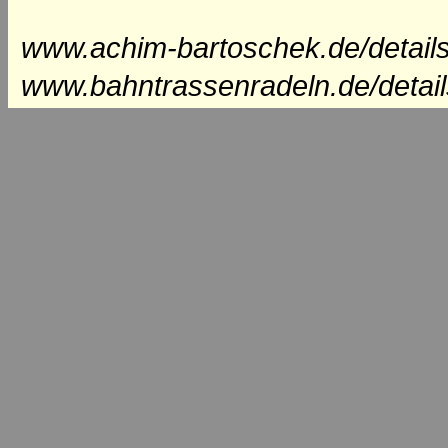
www.achim-bartoschek.de/detail
www.bahntrassenradeln.de/detai