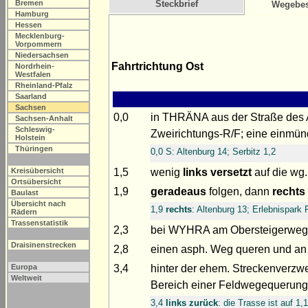
Bremen
Steckbrief
Wegebes
Hamburg
Hessen
Mecklenburg-
Vorpommern
Niedersachsen
Fahrtrichtung Ost
Nordrhein-
Westfalen
Rheinland-Pfalz
Saarland
Sachsen
0,0
in THRÄNA aus der Straße de
Sachsen-Anhalt
Schleswig-
Zweirichtungs-R/F; eine einmü
Holstein
Thüringen
0,0 S: Altenburg 14; Serbitz 1,2
1,5
wenig
links versetzt
auf die wg.
Kreisübersicht
Ortsübersicht
1,9
geradeaus
folgen, dann
rechts
Baulast
Übersicht nach
1,9
rechts
: Altenburg 13; Erlebnispark
Rädern
Trassenstatistik
2,3
bei WYHRA am Obersteigerwe
Draisinenstrecken
2,8
einen asph. Weg queren und an 
3,4
hinter der ehem. Streckenverzwe
Europa
Weltweit
Bereich einer Feldwegequerung k
3,4
links zurück
: die Trasse ist auf 1