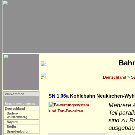
Bahn
Deutschland
>
S
Willkommen
SN 1.06a
Kohlebahn Neukirchen-Wyh
Streckenverzeichnis
Mehrere A
Deutschland
Teil para
Baden-
Württemberg
sind zu R
Bayern
ausgebau
Berlin
Brandenburg