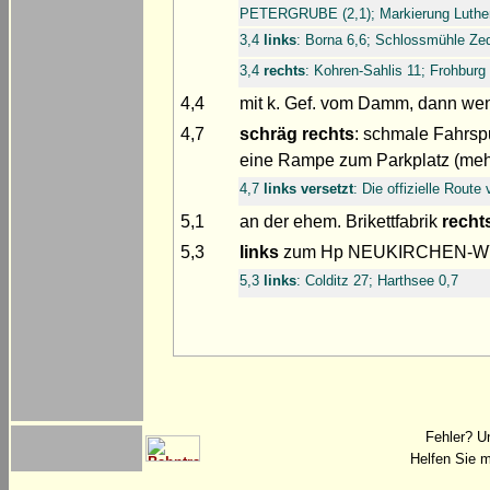
PETERGRUBE (2,1); Markierung Luthe
3,4
links
: Borna 6,6; Schlossmühle Zedt
3,4
rechts
: Kohren-Sahlis 11; Frohburg
4,4
mit k. Gef. vom Damm, dann we
4,7
schräg rechts
: schmale Fahrspu
eine Rampe zum Parkplatz (me
4,7
links versetzt
: Die offizielle Route
5,1
an der ehem. Brikettfabrik
recht
5,3
links
zum Hp NEUKIRCHEN-
5,3
links
: Colditz 27; Harthsee 0,7
Fehler? U
Helfen Sie m