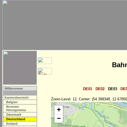
Bahn
Willkommen
DE01
DE02
DE03
DE
Kartenübersicht
Zoom-Level: 12, Center: (54.399348, 12.67856
Belgien
Bosnien-
+
Herzegowina
Dänemark
−
Deutschland
Estland