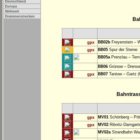
Deutschland
Europa
Weltweit
Draisinenstrecken
Ba
BB02b
Freyenstein – W
gpx
BB05
Spur der Steine:
gpx
BB05a
Prenzlau – Temp
BB06
Grünow – Drense 
BB07
Tantow – Gartz (
gpx
Bahntras
MV01
Schönberg – Pöt
gpx
MV02
Ribnitz-Damgart
gpx
MV02a
Strandbahn War