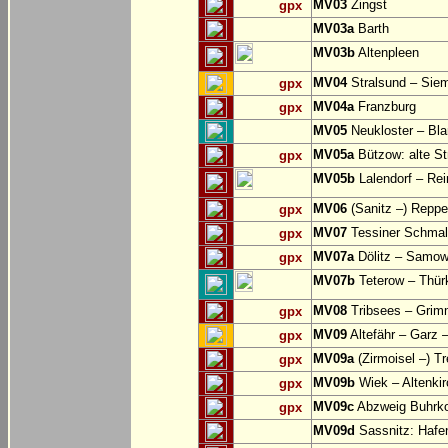
MV03
Zingst
gpx
MV03a
Barth
MV03b
Altenpleen
MV04
Stralsund – Siem
gpx
MV04a
Franzburg
gpx
MV05
Neukloster – Bla
MV05a
Bützow: alte St
gpx
MV05b
Lalendorf – Re
MV06
(Sanitz –) Reppe
gpx
MV07
Tessiner Schmal
gpx
MV07a
Dölitz – Samo
gpx
MV07b
Teterow – Thürk
MV08
Tribsees – Grim
gpx
MV09
Altefähr – Garz 
gpx
MV09a
(Zirmoisel –) T
gpx
MV09b
Wiek – Altenki
gpx
MV09c
Abzweig Buhrko
gpx
MV09d
Sassnitz: Hafe