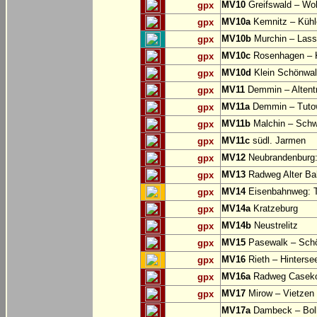
MV10
Greifswald – Wo
gpx
MV10a
Kemnitz – Küh
gpx
MV10b
Murchin – Lassa
gpx
MV10c
Rosenhagen –
gpx
MV10d
Klein Schönwal
gpx
MV11
Demmin – Altent
gpx
MV11a
Demmin – Tuto
gpx
MV11b
Malchin – Schw
gpx
MV11c
südl. Jarmen
gpx
MV12
Neubrandenburg: 
gpx
MV13
Radweg Alter Ba
gpx
MV14
Eisenbahnweg: T
gpx
MV14a
Kratzeburg
gpx
MV14b
Neustrelitz
gpx
MV15
Pasewalk – Schö
gpx
MV16
Rieth – Hinterse
gpx
MV16a
Radweg Casekow
gpx
MV17
Mirow – Vietzen
gpx
MV17a
Dambeck – Bolle