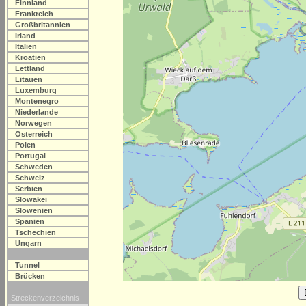
Finnland
Frankreich
Großbritannien
Irland
Italien
Kroatien
Lettland
Litauen
Luxemburg
Montenegro
Niederlande
Norwegen
Österreich
Polen
Portugal
Schweden
Schweiz
Serbien
Slowakei
Slowenien
Spanien
Tschechien
Ungarn
Tunnel
Brücken
Streckenverzeichnis