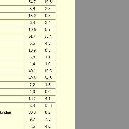
54,7
19,6
8,8
2,8
15,9
0,8
3,4
3,4
10,6
5,7
51,4
35,4
6,6
4,3
13,9
8,3
6,8
1,1
1,4
1,0
40,1
16,5
49,6
24,8
2,2
1,3
1,0
0,9
13,2
4,1
8,4
15,8
enthin
30,3
8,2
9,7
7,3
4,6
4,6