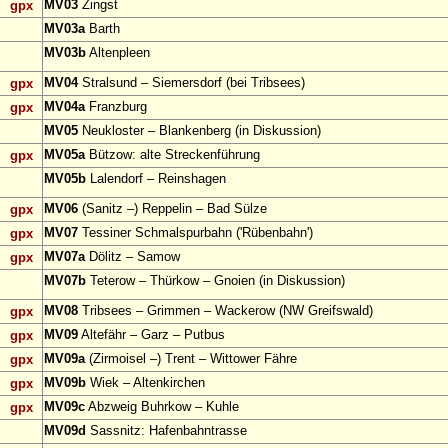
MV03
Zingst
gpx
MV03a
Barth
MV03b
Altenpleen
MV04
Stralsund – Siemersdorf (bei Tribsees)
gpx
MV04a
Franzburg
gpx
MV05
Neukloster – Blankenberg (in Diskussion)
MV05a
Bützow: alte Streckenführung
gpx
MV05b
Lalendorf – Reinshagen
MV06
(Sanitz –) Reppelin – Bad Sülze
gpx
MV07
Tessiner Schmalspurbahn ('Rübenbahn')
gpx
MV07a
Dölitz – Samow
gpx
MV07b
Teterow – Thürkow – Gnoien (in Diskussion)
MV08
Tribsees – Grimmen – Wackerow (NW Greifswald)
gpx
MV09
Altefähr – Garz – Putbus
gpx
MV09a
(Zirmoisel –) Trent – Wittower Fähre
gpx
MV09b
Wiek – Altenkirchen
gpx
MV09c
Abzweig Buhrkow – Kuhle
gpx
MV09d
Sassnitz: Hafenbahntrasse