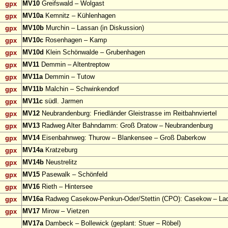
MV10
Greifswald – Wolgast
gpx
MV10a
Kemnitz – Kühlenhagen
gpx
MV10b
Murchin – Lassan (in Diskussion)
gpx
MV10c
Rosenhagen – Kamp
gpx
MV10d
Klein Schönwalde – Grubenhagen
gpx
MV11
Demmin – Altentreptow
gpx
MV11a
Demmin – Tutow
gpx
MV11b
Malchin – Schwinkendorf
gpx
MV11c
südl. Jarmen
gpx
MV12
Neubrandenburg: Friedländer Gleistrasse im Reitbahnviertel
gpx
MV13
Radweg Alter Bahndamm: Groß Dratow – Neubrandenburg
gpx
MV14
Eisenbahnweg: Thurow – Blankensee – Groß Daberkow
gpx
MV14a
Kratzeburg
gpx
MV14b
Neustrelitz
gpx
MV15
Pasewalk – Schönfeld
gpx
MV16
Rieth – Hintersee
gpx
MV16a
Radweg Casekow-Penkun-Oder/Stettin (CPO): Casekow – Lad
gpx
MV17
Mirow – Vietzen
gpx
MV17a
Dambeck – Bollewick (geplant: Stuer – Röbel)