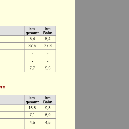
km
km
gesamt
Bahn
5,4
5,4
37,5
27,8
-
-
-
-
7,7
5,5
ern
km
km
gesamt
Bahn
15,8
9,3
7,1
6,9
4,5
4,5