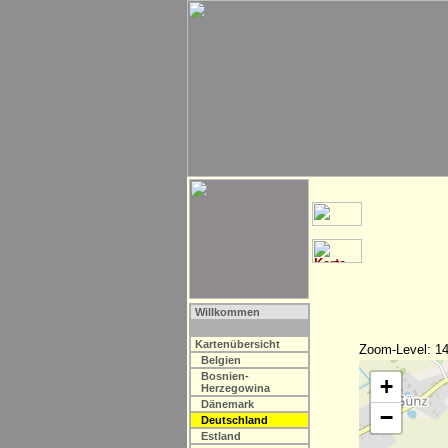
Willkommen
Kartenübersicht
Zoom-Level: 14
Belgien
Bosnien-
+
Herzegowina
Dänemark
−
Deutschland
Estland