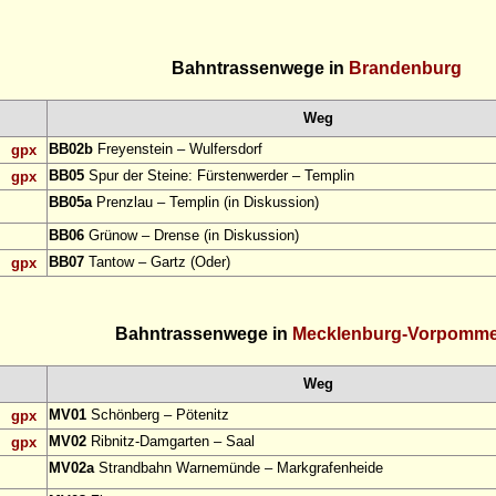
Bahntrassenwege in
Brandenburg
Weg
BB02b
Freyenstein – Wulfersdorf
gpx
BB05
Spur der Steine: Fürstenwerder – Templin
gpx
BB05a
Prenzlau – Templin (in Diskussion)
BB06
Grünow – Drense (in Diskussion)
BB07
Tantow – Gartz (Oder)
gpx
Bahntrassenwege in
Mecklenburg-Vorpomm
Weg
MV01
Schönberg – Pötenitz
gpx
MV02
Ribnitz-Damgarten – Saal
gpx
MV02a
Strandbahn Warnemünde – Markgrafenheide