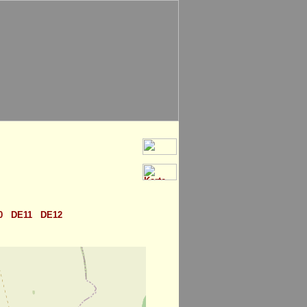
0
DE11
DE12