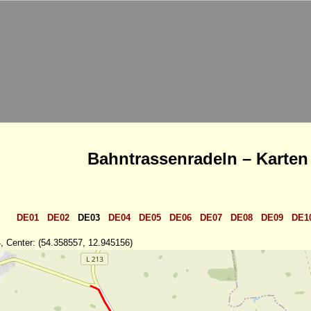
Bahntrassenradeln – Karten
DE01
DE02
DE03
DE04
DE05
DE06
DE07
DE08
DE09
DE1
, Center: (54.358557, 12.945156)