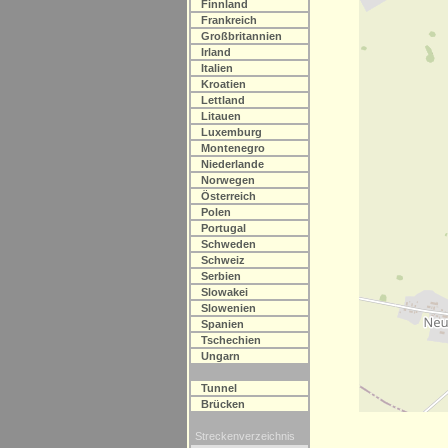
Finnland
Frankreich
Großbritannien
Irland
Italien
Kroatien
Lettland
Litauen
Luxemburg
Montenegro
Niederlande
Norwegen
Österreich
Polen
Portugal
Schweden
Schweiz
Serbien
Slowakei
Slowenien
Spanien
Tschechien
Ungarn
Tunnel
Brücken
Streckenverzeichnis