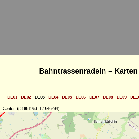
Bahntrassenradeln – Karten
DE01
DE02
DE03
DE04
DE05
DE06
DE07
DE08
DE09
DE1
, Center: (53.984963, 12.646294)