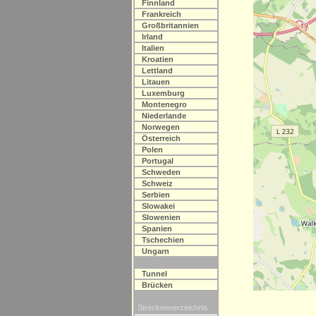
Finnland
Frankreich
Großbritannien
Irland
Italien
Kroatien
Lettland
Litauen
Luxemburg
Montenegro
Niederlande
Norwegen
Österreich
Polen
Portugal
Schweden
Schweiz
Serbien
Slowakei
Slowenien
Spanien
Tschechien
Ungarn
Tunnel
Brücken
Streckenverzeichnis