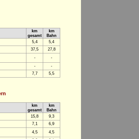
km
km
gesamt
Bahn
5,4
5,4
37,5
27,8
-
-
-
-
7,7
5,5
ern
km
km
gesamt
Bahn
15,8
9,3
7,1
6,9
4,5
4,5