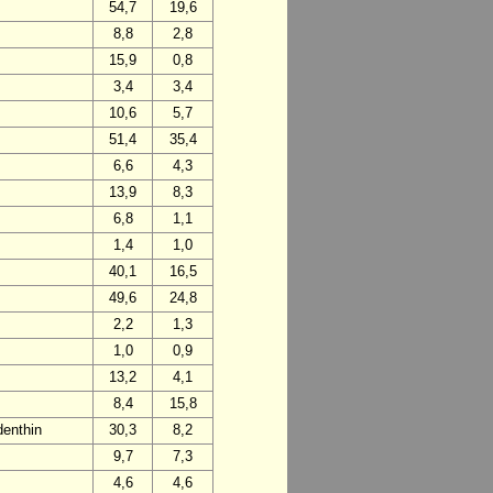
54,7
19,6
8,8
2,8
15,9
0,8
3,4
3,4
10,6
5,7
51,4
35,4
6,6
4,3
13,9
8,3
6,8
1,1
1,4
1,0
40,1
16,5
49,6
24,8
2,2
1,3
1,0
0,9
13,2
4,1
8,4
15,8
enthin
30,3
8,2
9,7
7,3
4,6
4,6