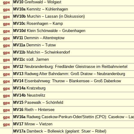
MV10
Greifswald – Wolgast
gpx
MV10a
Kemnitz – Kühlenhagen
gpx
MV10b
Murchin – Lassan (in Diskussion)
gpx
MV10c
Rosenhagen – Kamp
gpx
MV10d
Klein Schönwalde – Grubenhagen
gpx
MV11
Demmin – Altentreptow
gpx
MV11a
Demmin – Tutow
gpx
MV11b
Malchin – Schwinkendorf
gpx
MV11c
südl. Jarmen
gpx
MV12
Neubrandenburg: Friedländer Gleistrasse im Reitbahnviertel
gpx
MV13
Radweg Alter Bahndamm: Groß Dratow – Neubrandenburg
gpx
MV14
Eisenbahnweg: Thurow – Blankensee – Groß Daberkow
gpx
MV14a
Kratzeburg
gpx
MV14b
Neustrelitz
gpx
MV15
Pasewalk – Schönfeld
gpx
MV16
Rieth – Hintersee
gpx
MV16a
Radweg Casekow-Penkun-Oder/Stettin (CPO): Casekow – Lad
gpx
MV17
Mirow – Vietzen
gpx
MV17a
Dambeck – Bollewick (geplant: Stuer – Röbel)