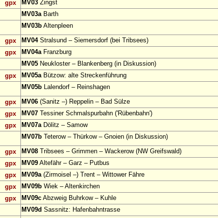
MV03
Zingst
gpx
MV03a
Barth
MV03b
Altenpleen
MV04
Stralsund – Siemersdorf (bei Tribsees)
gpx
MV04a
Franzburg
gpx
MV05
Neukloster – Blankenberg (in Diskussion)
MV05a
Bützow: alte Streckenführung
gpx
MV05b
Lalendorf – Reinshagen
MV06
(Sanitz –) Reppelin – Bad Sülze
gpx
MV07
Tessiner Schmalspurbahn ('Rübenbahn')
gpx
MV07a
Dölitz – Samow
gpx
MV07b
Teterow – Thürkow – Gnoien (in Diskussion)
MV08
Tribsees – Grimmen – Wackerow (NW Greifswald)
gpx
MV09
Altefähr – Garz – Putbus
gpx
MV09a
(Zirmoisel –) Trent – Wittower Fähre
gpx
MV09b
Wiek – Altenkirchen
gpx
MV09c
Abzweig Buhrkow – Kuhle
gpx
MV09d
Sassnitz: Hafenbahntrasse