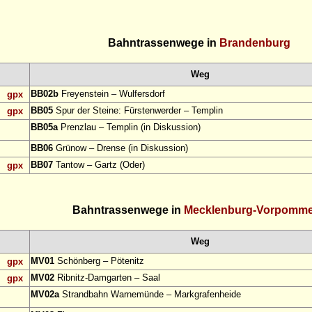
Bahntrassenwege in
Brandenburg
Weg
BB02b
Freyenstein – Wulfersdorf
gpx
BB05
Spur der Steine: Fürstenwerder – Templin
gpx
BB05a
Prenzlau – Templin (in Diskussion)
BB06
Grünow – Drense (in Diskussion)
BB07
Tantow – Gartz (Oder)
gpx
Bahntrassenwege in
Mecklenburg-Vorpomm
Weg
MV01
Schönberg – Pötenitz
gpx
MV02
Ribnitz-Damgarten – Saal
gpx
MV02a
Strandbahn Warnemünde – Markgrafenheide