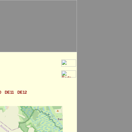
0
DE11
DE12