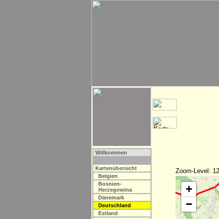
Willkommen
Kartenübersicht
Zoom-Level: 12
Belgien
Bosnien-
+
Herzegowina
Dänemark
−
Deutschland
Estland