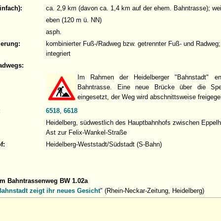
infach):
ca. 2,9 km (davon ca. 1,4 km auf der ehem. Bahntrasse); wei
eben (120 m ü. NN)
asph.
derung:
kombinierter Fuß-/Radweg bzw. getrennter Fuß- und Radweg;
integriert
adwegs:
Im Rahmen der Heidelberger "Bahnstadt" en
Bahntrasse. Eine neue Brücke über die Spe
eingesetzt, der Weg wird abschnittsweise freigege
:
6518
,
6618
Heidelberg, südwestlich des Hauptbahnhofs zwischen Eppelh
Ast zur Felix-Wankel-Straße
f:
Heidelberg-Weststadt/Südstadt (S-Bahn)
um Bahntrassenweg BW 1.02a
Bahnstadt zeigt ihr neues Gesicht
" (Rhein-Neckar-Zeitung, Heidelberg)