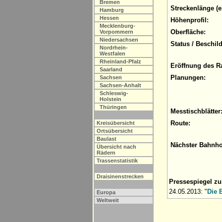
Bremen
Streckenlänge (e
Hamburg
Hessen
Höhenprofil:
Mecklenburg-
Oberfläche:
Vorpommern
Niedersachsen
Status / Beschil
Nordrhein-
Westfalen
Rheinland-Pfalz
Eröffnung des R
Saarland
Planungen:
Sachsen
Sachsen-Anhalt
Schleswig-
Holstein
Thüringen
Messtischblätter
Route:
Kreisübersicht
Ortsübersicht
Baulast
Nächster Bahnho
Übersicht nach
Rädern
Trassenstatistik
Draisinenstrecken
Pressespiegel z
24.05.2013: "
Die 
Europa
Weltweit