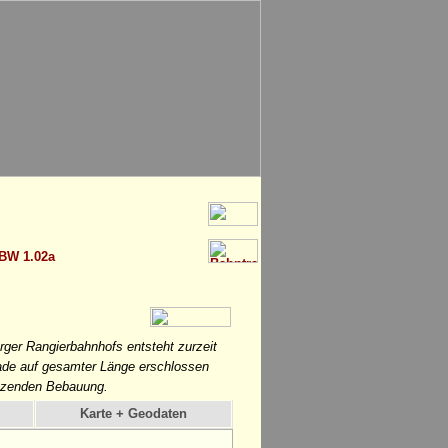
BW 1.02a
ger Rangierbahnhofs entsteht zurzeit
ade auf gesamter Länge erschlossen
renzenden Bebauung.
Karte + Geodaten