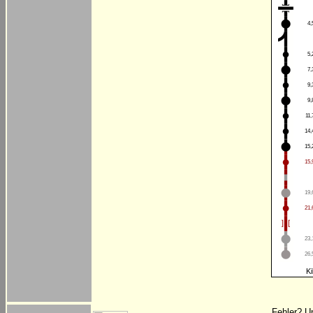
4,
5,
7,
9,
9,
11,
14,
15,
15,
19,
21,
23,
26,
Ki
Fehler? U