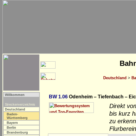
Bahn
Deutschland
>
Ba
Willkommen
BW 1.06
Odenheim – Tiefenbach – Eic
Streckenverzeichnis
Direkt vo
Deutschland
bis kurz h
Baden-
Württemberg
zu erkenne
Bayern
Flurberei
Berlin
Brandenburg