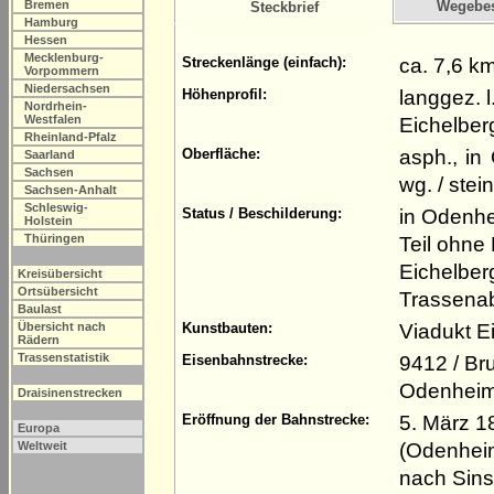
Bremen
Wegebe
Steckbrief
Hamburg
Hessen
Mecklenburg-
ca. 7,6 k
Streckenlänge (einfach):
Vorpommern
Niedersachsen
langgez. 
Höhenprofil:
Nordrhein-
Westfalen
Eichelber
Rheinland-Pfalz
asph., in
Oberfläche:
Saarland
Sachsen
wg. / stein
Sachsen-Anhalt
Schleswig-
in Odenhe
Status / Beschilderung:
Holstein
Thüringen
Teil ohne
Eichelber
Kreisübersicht
Ortsübersicht
Trassenab
Baulast
Viadukt E
Übersicht nach
Kunstbauten:
Rädern
Trassenstatistik
9412 / Br
Eisenbahnstrecke:
Odenheim 
Draisinenstrecken
5. März 1
Eröffnung der Bahnstrecke:
Europa
(Odenheim
Weltweit
nach Sins