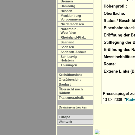
Bremen
Höhenprofil:
Hamburg
Hessen
Oberfläche:
Mecklenburg-
Vorpommern
Status / Beschil
Niedersachsen
Eisenbahnstreck
Nordrhein-
Westfalen
Eröffnung der B
Rheinland-Pfalz
Stilllegung der 
Saarland
Sachsen
Eröffnung des R
Sachsen-Anhalt
Messtischblätter
Schleswig-
Holstein
Route:
Thüringen
Externe Links (B
Kreisübersicht
Ortsübersicht
Baulast
Übersicht nach
Rädern
Pressespiegel z
Trassenstatistik
13.02.2009: "
Radw
Draisinenstrecken
Europa
Weltweit