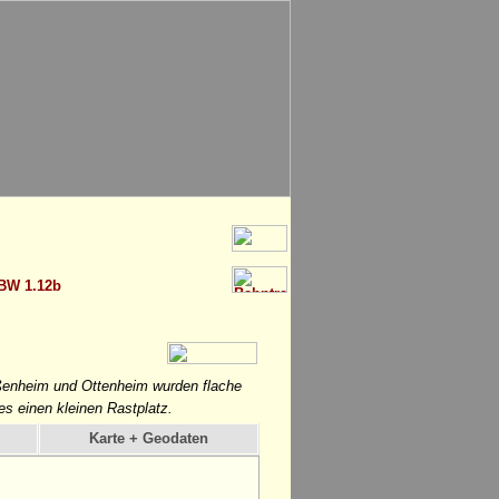
BW 1.12b
ßenheim und Ottenheim wurden flache
s einen kleinen Rastplatz.
Karte + Geodaten