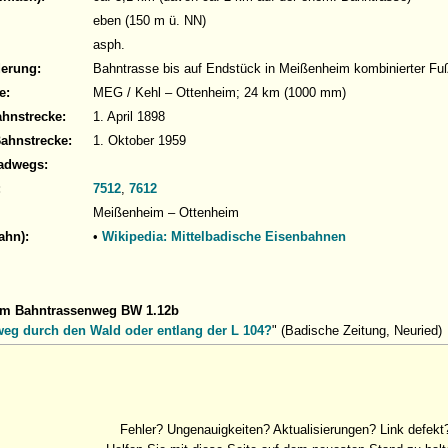
eben (150 m ü. NN)
asph.
derung:
Bahntrasse bis auf Endstück in Meißenheim kombinierter F
e:
MEG / Kehl – Ottenheim; 24 km (1000 mm)
ahnstrecke:
1. April 1898
Bahnstrecke:
1. Oktober 1959
adwegs:
:
7512
,
7612
Meißenheim – Ottenheim
ahn):
•
Wikipedia: Mittelbadische Eisenbahnen
um Bahntrassenweg BW 1.12b
eg durch den Wald oder entlang der L 104?
" (Badische Zeitung, Neuried)
Fehler? Ungenauigkeiten? Aktualisierungen? Link defekt