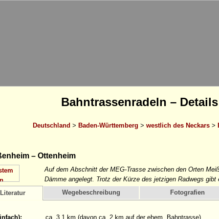
Bahntrassenradeln – Details
Deutschland
>
Baden-Württemberg
>
westlich des Neckars
>
enheim – Ottenheim
Auf dem Abschnitt der MEG-Trasse zwischen den Orten Mei
Dämme angelegt. Trotz der Kürze des jetzigen Radwegs gibt e
Wegebeschreibung
Fotografien
Literatur
infach):
ca. 3,1 km (davon ca. 2 km auf der ehem. Bahntrasse)