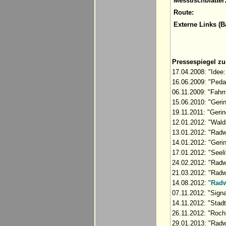
Messtischblätter
Route:
Externe Links (B
Pressespiegel z
17.04.2008: "Idee:
16.06.2009: "Pedal
06.11.2009: "Fahr
15.06.2010: "Geri
19.11.2011: "Gerin
12.01.2012: "Wald
13.01.2012: "Radwe
14.01.2012: "Gerin
17.01.2012: "Seeli
24.02.2012: "Radw
21.03.2012: "Radwe
14.08.2012: "
Radw
07.11.2012: "Signa
14.11.2012: "Stadt
26.11.2012: "Rochl
29.01.2013: "Radwe