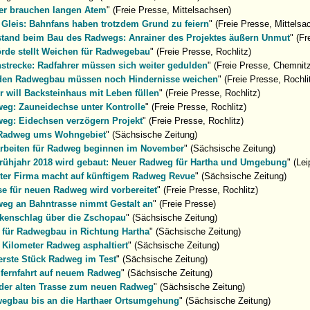
er brauchen langen Atem
" (Freie Presse, Mittelsachsen)
 Gleis: Bahnfans haben trotzdem Grund zu feiern
" (Freie Presse, Mittelsa
lstand beim Bau des Radwegs: Anrainer des Projektes äußern Unmut
" (Fr
rde stellt Weichen für Radwegebau
" (Freie Presse, Rochlitz)
strecke: Radfahrer müssen sich weiter gedulden
" (Freie Presse, Chemnit
den Radwegbau müssen noch Hindernisse weichen
" (Freie Presse, Rochli
r will Backsteinhaus mit Leben füllen
" (Freie Presse, Rochlitz)
eg: Zauneidechse unter Kontrolle
" (Freie Presse, Rochlitz)
eg: Eidechsen verzögern Projekt
" (Freie Presse, Rochlitz)
Radweg ums Wohngebiet
" (Sächsische Zeitung)
arbeiten für Radweg beginnen im November
" (Sächsische Zeitung)
rühjahr 2018 wird gebaut: Neuer Radweg für Hartha und Umgebung
" (Le
rter Firma macht auf künftigem Radweg Revue
" (Sächsische Zeitung)
se für neuen Radweg wird vorbereitet
" (Freie Presse, Rochlitz)
eg an Bahntrasse nimmt Gestalt an
" (Freie Presse)
kenschlag über die Zschopau
" (Sächsische Zeitung)
t für Radwegbau in Richtung Hartha
" (Sächsische Zeitung)
 Kilometer Radweg asphaltiert
" (Sächsische Zeitung)
erste Stück Radweg im Test
" (Sächsische Zeitung)
fernfahrt auf neuem Radweg
" (Sächsische Zeitung)
der alten Trasse zum neuen Radweg
" (Sächsische Zeitung)
egbau bis an die Harthaer Ortsumgehung
" (Sächsische Zeitung)