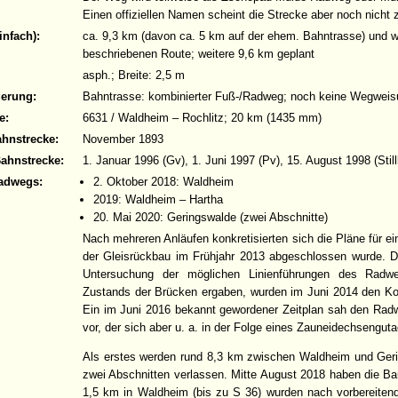
Einen offiziellen Namen scheint die Strecke aber noch nicht 
infach):
ca. 9,3 km (davon ca. 5 km auf der ehem. Bahntrasse) und w
beschriebenen Route; weitere 9,6 km geplant
asph.; Breite: 2,5 m
derung:
Bahntrasse: kombinierter Fuß-/Radweg; noch keine Wegweis
e:
6631 / Waldheim – Rochlitz; 20 km (1435 mm)
ahnstrecke:
November 1893
Bahnstrecke:
1. Januar 1996 (Gv), 1. Juni 1997 (Pv), 15. August 1998 (Stil
adwegs:
2. Oktober 2018: Waldheim
2019: Waldheim – Hartha
20. Mai 2020: Geringswalde (zwei Abschnitte)
Nach mehreren Anläufen konkretisierten sich die Pläne für e
der Gleisrückbau im Frühjahr 2013 abgeschlossen wurde. Di
Untersuchung der möglichen Linienführungen des Radw
Zustands der Brücken ergaben, wurden im Juni 2014 den K
Ein im Juni 2016 bekannt gewordener Zeitplan sah den Radw
vor, der sich aber u. a. in der Folge eines Zauneidechsengut
Als erstes werden rund 8,3 km zwischen Waldheim und Geri
zwei Abschnitten verlassen. Mitte August 2018 haben die Ba
1,5 km in Waldheim (bis zu S 36) wurden nach vorbereiten