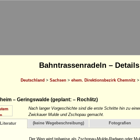
Bahntrassenradeln – Details
Deutschland
>
Sachsen
>
ehem. Direktionsbezirk Chemnitz
eim – Geringswalde (geplant: – Rochlitz)
Nach langer Vorgeschichte sind die erste Schritte hin zu ein
Zwickauer Mulde und Zschopau gemacht.
(keine Wegebeschreibung)
Fotografien
Literatur
Der Weg wird teilweise als Zschopau-Mulde-Radweg oder M