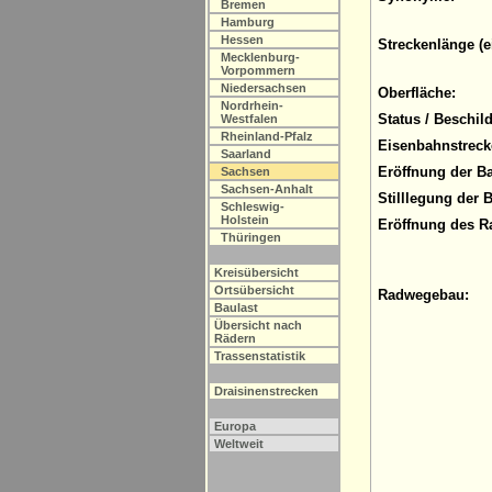
Bremen
Hamburg
Hessen
Streckenlänge (e
Mecklenburg-
Vorpommern
Niedersachsen
Oberfläche:
Nordrhein-
Status / Beschil
Westfalen
Rheinland-Pfalz
Eisenbahnstreck
Saarland
Eröffnung der B
Sachsen
Sachsen-Anhalt
Stilllegung der 
Schleswig-
Holstein
Eröffnung des R
Thüringen
Kreisübersicht
Ortsübersicht
Radwegebau:
Baulast
Übersicht nach
Rädern
Trassenstatistik
Draisinenstrecken
Europa
Weltweit