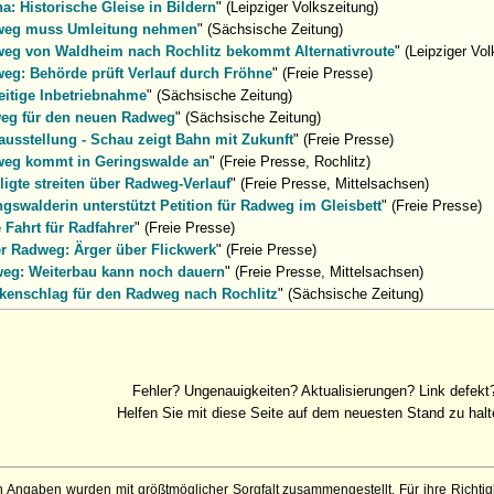
ha: Historische Gleise in Bildern
" (Leipziger Volkszeitung)
eg muss Umleitung nehmen
" (Sächsische Zeitung)
eg von Waldheim nach Rochlitz bekommt Alternativroute
" (Leipziger Vo
eg: Behörde prüft Verlauf durch Fröhne
" (Freie Presse)
eitige Inbetriebnahme
" (Sächsische Zeitung)
g für den neuen Radweg
" (Sächsische Zeitung)
ausstellung - Schau zeigt Bahn mit Zukunft
" (Freie Presse)
eg kommt in Geringswalde an
" (Freie Presse, Rochlitz)
ligte streiten über Radweg-Verlauf
" (Freie Presse, Mittelsachsen)
ngswalderin unterstützt Petition für Radweg im Gleisbett
" (Freie Presse)
e Fahrt für Radfahrer
" (Freie Presse)
r Radweg: Ärger über Flickwerk
" (Freie Presse)
eg: Weiterbau kann noch dauern
" (Freie Presse, Mittelsachsen)
kenschlag für den Radweg nach Rochlitz
" (Sächsische Zeitung)
Fehler? Ungenauigkeiten? Aktualisierungen? Link defekt
Helfen Sie mit diese Seite auf dem neuesten Stand zu halt
 Angaben wurden mit größtmöglicher Sorgfalt zusammengestellt. Für ihre Richt