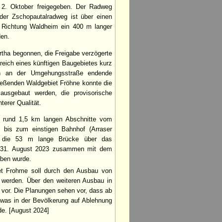
 2. Oktober freigegeben. Der Radweg
der Zschopautalradweg ist über einen
n Richtung Waldheim ein 400 m langer
den.
tha begonnen, die Freigabe verzögerte
reich eines künftigen Baugebietes kurz
h an der Umgehungsstraße endende
ießenden Waldgebiet Fröhne konnte die
ausgebaut werden, die provisorische
terer Qualität.
 rund 1,5 km langen Abschnitte vom
 bis zum einstigen Bahnhof (Arraser
ch die 53 m lange Brücke über das
m 31. August 2023 zusammen mit dem
eben wurde.
et Frohme soll durch den Ausbau von
 werden. Über den weiteren Ausbau in
 vor. Die Planungen sehen vor, dass ab
was in der Bevölkerung auf Ablehnung
de. [August 2024]