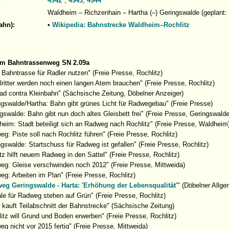
:
4942*
,
4943
,
4944
Waldheim – Richzenhain – Hartha (–) Geringswalde (geplant: 
ahn):
•
Wikipedia: Bahnstrecke Waldheim–Rochlitz
um Bahntrassenweg SN 2.09a
 Bahntrasse für Radler nutzen" (Freie Presse, Rochlitz)
ritter werden noch einen langen Atem brauchen" (Freie Presse, Rochlitz)
rad contra Kleinbahn" (Sächsische Zeitung, Döbelner Anzeiger)
ngswalde/Hartha: Bahn gibt grünes Licht für Radwegebau" (Freie Presse)
gswalde: Bahn gibt nun doch altes Gleisbett frei" (Freie Presse, Geringswalde
heim: Stadt beteiligt sich an Radweg nach Rochlitz" (Freie Presse, Waldheim
g: Piste soll nach Rochlitz führen" (Freie Presse, Rochlitz)
gswalde: Startschuss für Radweg ist gefallen" (Freie Presse, Rochlitz)
tz hilft neuem Radweg in den Sattel" (Freie Presse, Rochlitz)
eg: Gleise verschwinden noch 2012" (Freie Presse, Mittweida)
g: Arbeiten im Plan" (Freie Presse, Rochlitz)
eg Geringswalde - Harta: 'Erhöhung der Lebensqualität'
" (Döbelner Allge
le für Radweg stehen auf Grün" (Freie Presse, Rochlitz)
 kauft Teilabschnitt der Bahnstrecke" (Sächsische Zeitung)
itz will Grund und Boden erwerben" (Freie Presse, Rochlitz)
g nicht vor 2015 fertig" (Freie Presse, Mittweida)