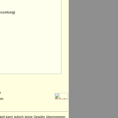
lkszeitung)
?
en.
igkeit kann jedoch keine Gewähr übernommen