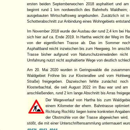
ersten beiden Septemberwochen 2018 asphaltiert und am
beginnt rund 1 km nordwestlich des Bahnhofs Waldheim; 
ausgebauten Wirtschaftsweg angebunden. Zusätzlich ist i
Schotterabschnitt zur Anbindung eines Wohngebiets entstan
Im November 2018 wurde der Ausbau der rund 2,4 km bei Har
sich hier auf ca. Ende 2019. In Hartha weicht der Weg im Be
von der eigentlichen Trasse ab. Das im Sommer noc
Asphaltband reicht inzwischen bis zum Heegweg. Im anschl
Trasse bisher aufgrund von Naturschutzeinwänden nicht 
Umfahrung nutzt nicht asphaltierte Wege von deutlich schlech
Am 20. Mai 2020 wurden in Geringswalde die zusammen
Waldgebiet Fröhne bis zur Klosterallee und vom Hohlweg
Straße) freigegeben. Dazwischen fehlte zunächst no
Klosterbachtal, die seit August 2022 im Bau war und a
anschließenden, rund 2 km lange Abschnitt bis Arras freigeg
Der Wegeverlauf von Hartha bis zum Waldgebi
einem Kilometer der ehem. Bahntrasse optimiert
Richtung Rochlitz liegen keine konkreten Angaben
der Obstmühle von der Trasse abgewichen wird, 
stößt, die mit einer Unterschriftensammlung untermauert wur