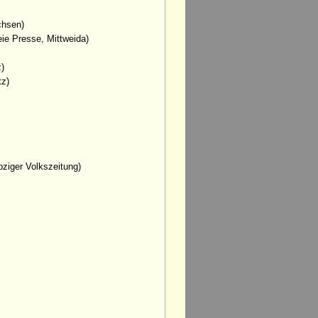
chsen)
eie Presse, Mittweida)
z)
tz)
ipziger Volkszeitung)