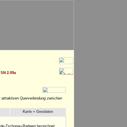
>
SN 2.09a
er attraktiven Querverbindung zwischen
Karte + Geodaten
ulde-Zschopau-Radweg bezeichnet.