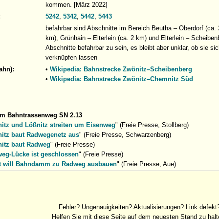
kommen. [März 2022]
:
5242
,
5342
,
5442
,
5443
befahrbar sind Abschnitte im Bereich Beutha – Oberdorf (ca.
km), Grünhain – Elterlein (ca. 2 km) und Elterlein – Scheiben
Abschnitte befahrbar zu sein, es bleibt aber unklar, ob sie s
verknüpfen lassen
ahn):
•
Wikipedia: Bahnstrecke Zwönitz–Scheibenberg
•
Wikipedia: Bahnstrecke Zwönitz–Chemnitz Süd
um Bahntrassenweg SN 2.13
itz und Lößnitz streiten um Eisenweg
" (Freie Presse, Stollberg)
itz baut Radwegenetz aus
" (Freie Presse, Schwarzenberg)
itz baut Radweg
" (Freie Presse)
eg-Lücke ist geschlossen
" (Freie Presse)
t will Bahndamm zu Radweg ausbauen
" (Freie Presse, Aue)
Fehler? Ungenauigkeiten? Aktualisierungen? Link defekt
Helfen Sie mit diese Seite auf dem neuesten Stand zu halt