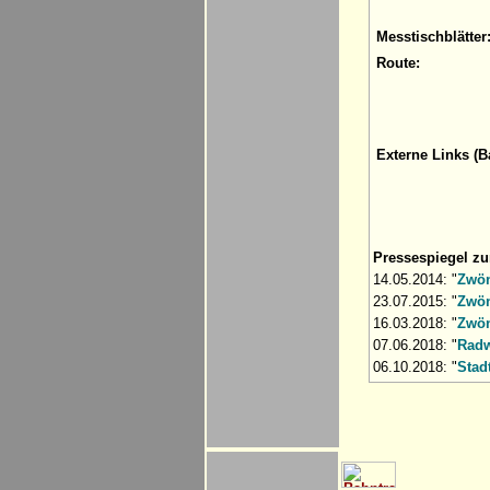
Messtischblätter
Route:
Externe Links (B
Pressespiegel z
14.05.2014: "
Zwön
23.07.2015: "
Zwön
16.03.2018: "
Zwön
07.06.2018: "
Radw
06.10.2018: "
Stad