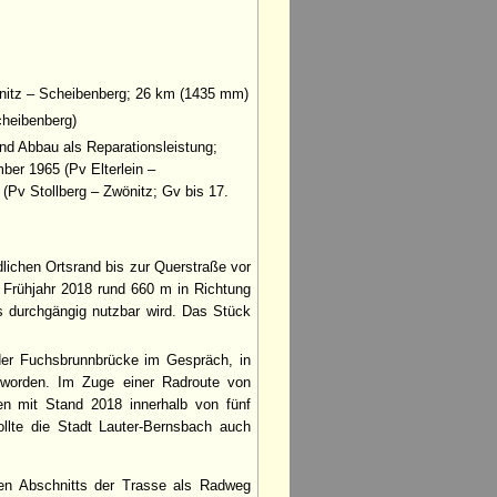
önitz – Scheibenberg; 26 km (1435 mm)
cheibenberg)
und Abbau als Reparationsleistung;
mber 1965 (Pv Elterlein –
(Pv Stollberg – Zwönitz; Gv bis 17.
ichen Ortsrand bis zur Querstraße vor
 Frühjahr 2018 rund 660 m in Richtung
s durchgängig nutzbar wird. Das Stück
der Fuchsbrunnbrücke im Gespräch, in
n worden. Im Zuge einer Radroute von
en mit Stand 2018 innerhalb von fünf
lte die Stadt Lauter-Bernsbach auch
ren Abschnitts der Trasse als Radweg