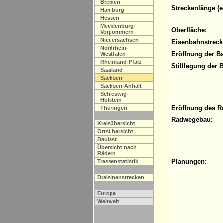
Bremen
Streckenlänge (e
Hamburg
Hessen
Mecklenburg-
Oberfläche:
Vorpommern
Niedersachsen
Eisenbahnstreck
Nordrhein-
Eröffnung der B
Westfalen
Rheinland-Pfalz
Stilllegung der 
Saarland
Sachsen
Sachsen-Anhalt
Schleswig-
Holstein
Eröffnung des R
Thüringen
Radwegebau:
Kreisübersicht
Ortsübersicht
Baulast
Übersicht nach
Rädern
Planungen:
Trassenstatistik
Draisinenstrecken
Europa
Weltweit