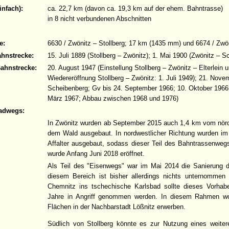
infach):
ca. 22,7 km (davon ca. 19,3 km auf der ehem. Bahntrasse)
in 8 nicht verbundenen Abschnitten
e:
6630 / Zwönitz – Stollberg; 17 km (1435 mm) und 6674 / Zw
ahnstrecke:
15. Juli 1889 (Stollberg – Zwönitz); 1. Mai 1900 (Zwönitz – S
Bahnstrecke:
20. August 1947 (Einstellung Stollberg – Zwönitz – Elterlein 
Wiedereröffnung Stollberg – Zwönitz: 1. Juli 1949); 21. Nove
Scheibenberg; Gv bis 24. September 1966; 10. Oktober 1966 
März 1967; Abbau zwischen 1968 und 1976)
adwegs:
In Zwönitz wurden ab September 2015 auch 1,4 km vom nördl
dem Wald ausgebaut. In nordwestlicher Richtung wurden im
Affalter ausgebaut, sodass dieser Teil des Bahntrassenweg
wurde Anfang Juni 2018 eröffnet.
Als Teil des "Eisenwegs" war im Mai 2014 die Sanierung 
diesem Bereich ist bisher allerdings nichts unternomme
Chemnitz ins tschechische Karlsbad sollte dieses Vorhab
Jahre in Angriff genommen werden. In diesem Rahmen wol
Flächen in der Nachbarstadt Lößnitz erwerben.
Südlich von Stollberg könnte es zur Nutzung eines weite