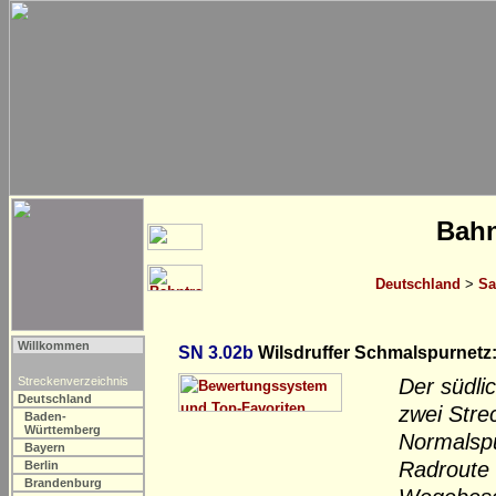
Bahn
Deutschland
>
Sa
Willkommen
SN 3.02b
Wilsdruffer Schmalspurnetz:
Streckenverzeichnis
Der südli
Deutschland
zwei Stre
Baden-
Württemberg
Normalspu
Bayern
Radroute n
Berlin
Brandenburg