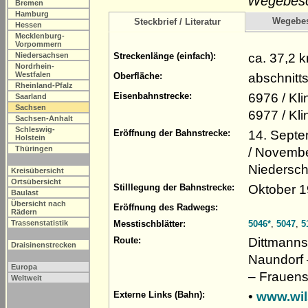
Wegebesch
Bremen
Hamburg
Wegebe
Steckbrief / Literatur
Hessen
Mecklenburg-
Vorpommern
ca. 37,2 
Niedersachsen
Streckenlänge (einfach):
Nordrhein-
Westfalen
abschnitts
Oberfläche:
Rheinland-Pfalz
6976 / Kl
Eisenbahnstrecke:
Saarland
Sachsen
6977 / Kl
Sachsen-Anhalt
Schleswig-
14. Septe
Eröffnung der Bahnstrecke:
Holstein
Thüringen
/ Novembe
Niedersch
Kreisübersicht
Ortsübersicht
Oktober 1
Stilllegung der Bahnstrecke:
Baulast
Übersicht nach
Eröffnung des Radwegs:
Rädern
Trassenstatistik
Messtischblätter:
5046*
,
5047
,
5
Dittmanns
Route:
Draisinenstrecken
Naundorf 
Europa
– Frauens
Weltweit
•
www.wil
Externe Links (Bahn):