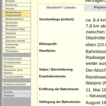
verfolgen
Bremen
Hamburg
Wegebe
Steckbrief / Literatur
Hessen
Mecklenburg-
Vorpommern
ca. 8,4 k
Niedersachsen
Streckenlänge (einfach):
Nordrhein-
7,8 km ab
Westfalen
Rheinland-Pfalz
zwischen 
Saarland
Glashütte
Sachsen
Sachsen-Anhalt
eben (10 
Höhenprofil:
Schleswig-
Holstein
Bahntrass
Oberfläche:
Thüringen
Radwege si
Kreisübersicht
weiter au
Ortsübersicht
Baulast
Der Absch
Status / Beschilderung:
Übersicht nach
Rädern
Randower 
Eisenbahnstrecke:
Trassenstatistik
Warpno (
Draisinenstrecken
11. Mai 1
Eröffnung der Bahnstrecke:
Europa
– Neuwarp
Weltweit
August 19
Stilllegung der Bahnstrecke: