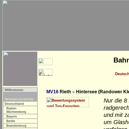
Bahn
Deutsc
Willkommen
MV16
Rieth – Hintersee (Randower Kl
Streckenverzeichnis
Nur die 8
Deutschland
radgerech
Baden-
Württemberg
und mit z
Bayern
um Glashü
Berlin
Brandenburg