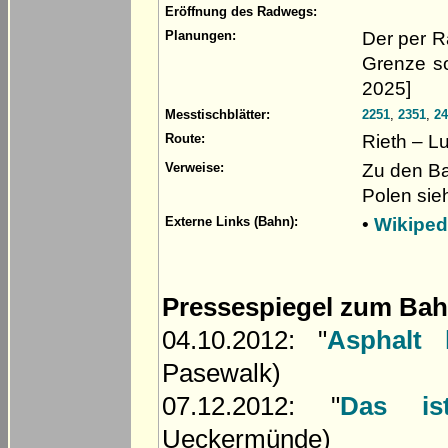
Eröffnung des Radwegs:
Der per R
Planungen:
Grenze so
2025]
Messtischblätter:
2251
,
2351
,
24
Rieth – L
Route:
Zu den Ba
Verweise:
Polen si
•
Wikiped
Externe Links (Bahn):
Pressespiegel zum Ba
04.10.2012: "
Asphalt 
Pasewalk)
07.12.2012: "
Das is
Ueckermünde)