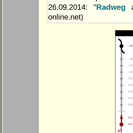
26.09.2014: "
Radweg 
online.net)
0,0
3,8
5,4
8,3
10,2
13,6
15,4
17,3
20,3
22,5
26,1