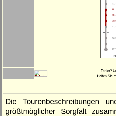
29,7
32,1
34,1
36,8
40,2
45,3
48,7
Ki
Fehler? U
Helfen Sie m
Die Tourenbeschreibungen un
größtmöglicher Sorgfalt zusamm