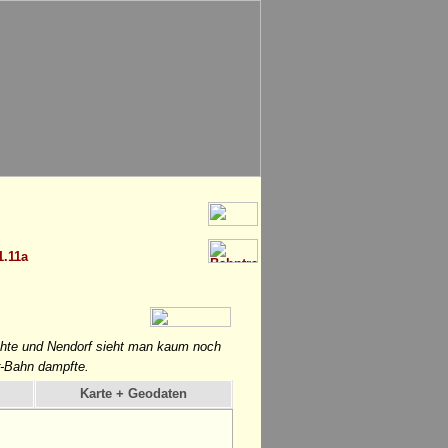
1.11a
hte und Nendorf sieht man kaum noch
r-Bahn dampfte.
Karte + Geodaten