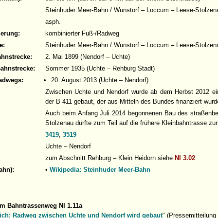
Steinhuder Meer-Bahn / Wunstorf – Loccum – Leese-Stolzen
asph.
derung:
kombinierter Fuß-/Radweg
e:
Steinhuder Meer-Bahn / Wunstorf – Loccum – Leese-Stolzen
ahnstrecke:
2. Mai 1899 (Nendorf – Uchte)
Bahnstrecke:
Sommer 1935 (Uchte – Rehburg Stadt)
adwegs:
20. August 2013 (Uchte – Nendorf)
Zwischen Uchte und Nendorf wurde ab dem Herbst 2012 ei
der B 411 gebaut, der aus Mitteln des Bundes finanziert wurd
Auch beim Anfang Juli 2014 begonnenen Bau des straßenb
Stolzenau dürfte zum Teil auf die frühere Kleinbahntrasse zur
:
3419
,
3519
Uchte – Nendorf
zum Abschnitt Rehburg – Klein Heidorn siehe
NI 3.02
ahn):
•
Wikipedia: Steinhuder Meer-Bahn
um Bahntrassenweg NI 1.11a
ich: Radweg zwischen Uchte und Nendorf wird gebaut
" (Pressemitteilun