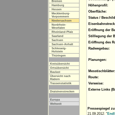
Bremen
Höhenprofil:
Hamburg
Hessen
Oberfläche:
Mecklenburg-
Vorpommern
Status / Beschil
Niedersachsen
Eisenbahnstreck
Nordrhein-
Westfalen
Eröffnung der B
Rheinland-Pfalz
Stilllegung der 
Saarland
Sachsen
Eröffnung des R
Sachsen-Anhalt
Radwegebau:
Schleswig-
Holstein
Thüringen
Planungen:
Kreisübersicht
Ortsübersicht
Messtischblätter
Baulast
Übersicht nach
Route:
Rädern
Verweise:
Trassenstatistik
Externe Links (B
Draisinenstrecken
Europa
Weltweit
Pressespiegel z
21.09.2012: "
Endl