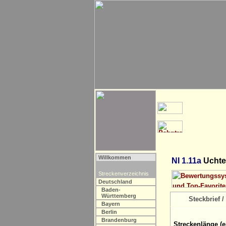
Willkommen
NI 1.11a
Uchte
Streckenverzeichnis
Deutschland
Baden-
Württemberg
Steckbrief / 
Bayern
Berlin
Brandenburg
Streckenlänge (e