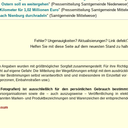
 Ostern soll es weitergehen
" (Pressemitteilung Samtgemeinde Niederweser
 Kilometer für 1,02 Millionen Euro
" (Pressemitteilung Samtgemeinde Mittel
nach Nienburg durchradeln
" (Samtgemeinde Mittelweser)
Fehler? Ungenauigkeiten? Aktualisierungen? Link defekt
Helfen Sie mit diese Seite auf dem neuesten Stand zu halt
 Angaben wurden mit größtmöglicher Sorgfalt zusammengestellt. Für ihre Richt
 auf eigene Gefahr. Die Mitteilung der Wegeführungen erfolgt mit dem ausdrückli
ter Bestimmungen selbst verantwortlich sind und insbesondere im Einzelfall vor
gerzonen, Einbahnstraßen usw.).
otografien) ist ausschließlich für den persönlichen Gebrauch bestimmt
hrsorganisationen sowie die – auch auszugsweise – Veröffentlichung in elekt
genannten Marken- und Produktbezeichnungen sind Warenzeichen der entsprechend
ssum