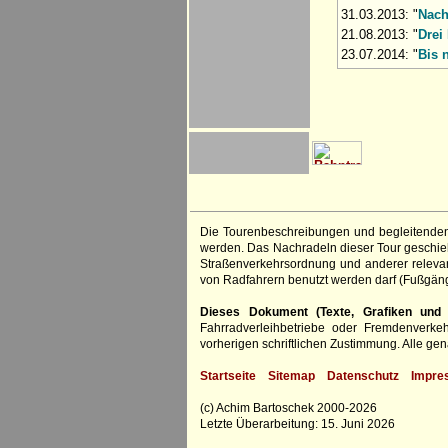
31.03.2013: "
Nach
21.08.2013: "
Drei
23.07.2014: "
Bis 
Die Tourenbeschreibungen und begleitenden
werden. Das Nachradeln dieser Tour geschieht
Straßenverkehrsordnung und anderer relevan
von Radfahrern benutzt werden darf (Fußgän
Dieses Dokument (Texte, Grafiken und F
Fahrradverleihbetriebe oder Fremdenverke
vorherigen schriftlichen Zustimmung. Alle 
Startseite
Sitemap
Datenschutz
Impre
(c) Achim Bartoschek 2000-2026
Letzte Überarbeitung: 15. Juni 2026