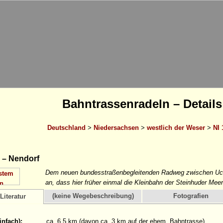
Bahntrassenradeln – Details
Deutschland
>
Niedersachsen
>
westlich der Weser
>
NI 
 – Nendorf
Dem neuen bundesstraßenbegleitenden Radweg zwischen Uc
an, dass hier früher einmal die Kleinbahn der Steinhuder Mee
(keine Wegebeschreibung)
Fotografien
Literatur
infach):
ca. 6,5 km (davon ca. 3 km auf der ehem. Bahntrasse)