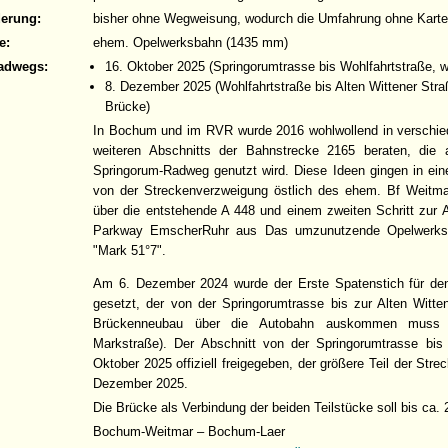
derung:
bisher ohne Wegweisung, wodurch die Umfahrung ohne Karte 
e:
ehem. Opelwerksbahn (1435 mm)
adwegs:
16. Oktober 2025 (Springorumtrasse bis Wohlfahrtstraße,
8. Dezember 2025 (Wohlfahrtstraße bis Alten Wittener Stra
Brücke)
In Bochum und im RVR wurde 2016 wohlwollend in verschi
weiteren Abschnitts der Bahnstrecke 2165 beraten, die 
Springorum-Radweg genutzt wird. Diese Ideen gingen in ein
von der Streckenverzweigung östlich des ehem. Bf Weitma
über die entstehende A 448 und einem zweiten Schritt zur
Parkway EmscherRuhr aus Das umzunutzende Opelwerksg
"Mark 51°7".
Am 6. Dezember 2024 wurde der Erste Spatenstich für d
gesetzt, der von der Springorumtrasse bis zur Alten Witte
Brückenneubau über die Autobahn auskommen muss (p
Markstraße). Der Abschnitt von der Springorumtrasse bis 
Oktober 2025 offiziell freigegeben, der größere Teil der Stre
Dezember 2025.
Die Brücke als Verbindung der beiden Teilstücke soll bis ca
Bochum-Weitmar – Bochum-Laer