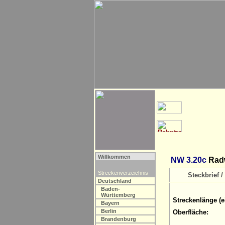
Willkommen
NW 3.20c
Radw
Streckenverzeichnis
Steckbrief / 
Deutschland
Baden-
Württemberg
Streckenlänge (e
Bayern
Berlin
Oberfläche:
Brandenburg