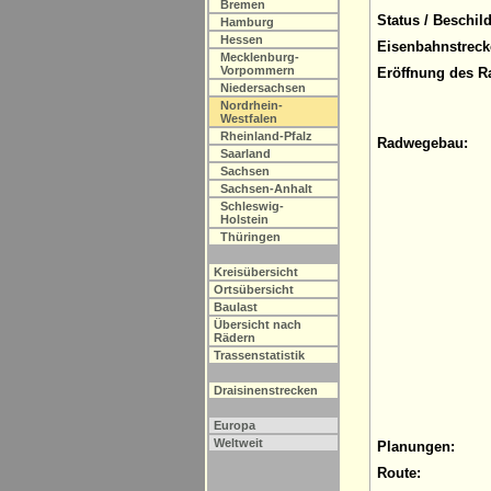
Bremen
Status / Beschil
Hamburg
Hessen
Eisenbahnstreck
Mecklenburg-
Vorpommern
Eröffnung des R
Niedersachsen
Nordrhein-
Westfalen
Rheinland-Pfalz
Radwegebau:
Saarland
Sachsen
Sachsen-Anhalt
Schleswig-
Holstein
Thüringen
Kreisübersicht
Ortsübersicht
Baulast
Übersicht nach
Rädern
Trassenstatistik
Draisinenstrecken
Europa
Weltweit
Planungen:
Route: