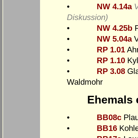
•
NW 4.14a
V
Diskussion)
•
NW 4.25b
F
•
NW 5.04a
V
•
RP 1.01
Ahr
•
RP 1.10
Kyl
•
RP 3.08
Gla
Waldmohr
Ehemals e
•
BB08c
Plau
•
BB16
Kohle