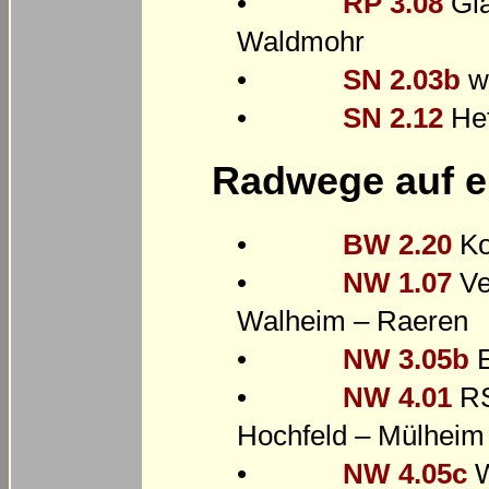
•
RP 3.08
Gla
Waldmohr
•
SN 2.03b
we
•
SN 2.12
Het
Radwege auf e
•
BW 2.20
Ko
•
NW 1.07
Ve
Walheim – Raeren
•
NW 3.05b
E
•
NW 4.01
RS
Hochfeld – Mülheim
•
NW 4.05c
W