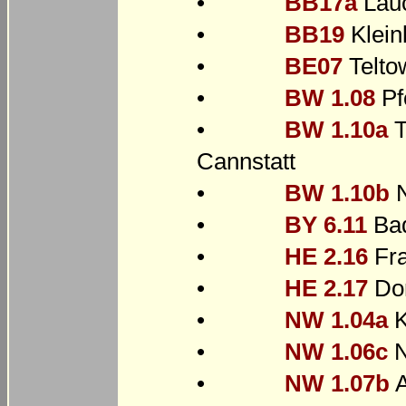
•
BB17a
Lau
•
BB19
Klein
•
BE07
Telto
•
BW 1.08
Pf
•
BW 1.10a
T
Cannstatt
•
BW 1.10b
N
•
BY 6.11
Bad
•
HE 2.16
Fra
•
HE 2.17
Dor
•
NW 1.04a
K
•
NW 1.06c
N
•
NW 1.07b
A