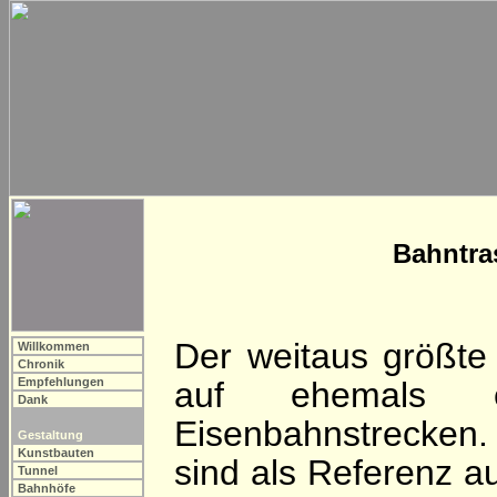
Bahntra
Der weitaus größte 
Willkommen
Chronik
Empfehlungen
auf ehemals eingl
Dank
Eisenbahnstrecken
Gestaltung
Kunstbauten
sind als Referenz a
Tunnel
Bahnhöfe