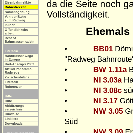
da die Seite noch g
Eisenbahnrelikte
Bahnstrecken
Vollständigkeit.
Namensgebung
Von der Bahn
zum Radweg
Inliner
Ehemals 
Öffentlichkeits-
arbeit
Best of
Bahntrassenradeln
•
BB01
Dömit
Literatur
Bahntrassenwege
"Radweg Bahnroute
in Europa
Rad-Anzeiger 2003
•
BW 1.11a
B
Artikel Panorama-
Radwege
•
NI 3.03a
Ha
Zwischenbilanz
Literatur
Referenzen
•
NI 3.08c
süd
Hilfe
•
NI 3.17
Gött
Hilfe
Abkürzungs-
•
NW 3.05
Gr
verzeichnis
Hinweise
Süd
Linkliste
Downloads
•
NW 3.09
Er