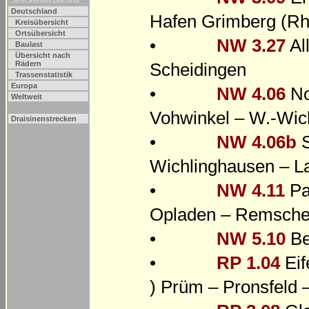
Streckenverzeichnis
Deutschland
Hafen Grimberg (Rh
Kreisübersicht
Ortsübersicht
•
NW 3.27
Al
Baulast
Übersicht nach
Scheidingen
Rädern
Trassenstatistik
Europa
•
NW 4.06
No
Weltweit
Vohwinkel – W.-Wic
Draisinenstrecken
•
NW 4.06b
S
Wichlinghausen – L
•
NW 4.11
Pa
Opladen – Remsche
•
NW 5.10
Be
•
RP 1.04
Eif
) Prüm – Pronsfeld 