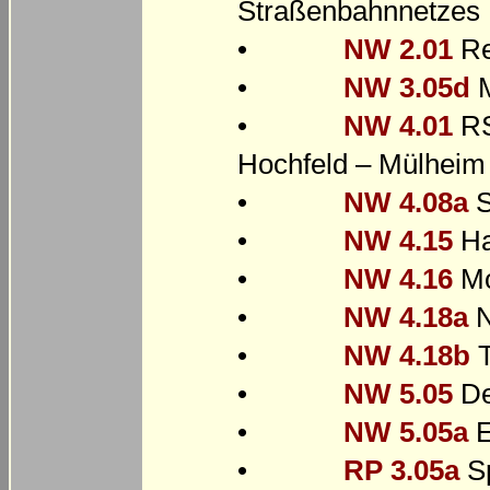
Straßenbahnnetzes
•
NW 2.01
Re
•
NW 3.05d
M
•
NW 4.01
RS
Hochfeld – Mülheim
•
NW 4.08a
S
•
NW 4.15
Ha
•
NW 4.16
Mo
•
NW 4.18a
N
•
NW 4.18b
T
•
NW 5.05
De
•
NW 5.05a
E
•
RP 3.05a
Sp