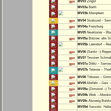
MV03
Zingst
gpx
MV03a
Barth
MV03b
Altenpleen
MV04
Stralsund – Siem
gpx
MV04a
Franzburg
gpx
MV05
Neukloster – Bla
MV05a
Bützow: alte St
gpx
MV05b
Lalendorf – Re
MV06
(Sanitz –) Reppe
gpx
MV07
Tessiner Schmal
gpx
MV07a
Dölitz – Samo
gpx
MV07b
Teterow – Thürk
MV08
Tribsees – Grim
gpx
MV09
Altefähr – Garz 
gpx
MV09a
(Zirmoisel –) T
gpx
MV09b
Wiek – Altenki
gpx
MV09c
Abzweig Buhrko
gpx
MV09d
Sassnitz: Hafe