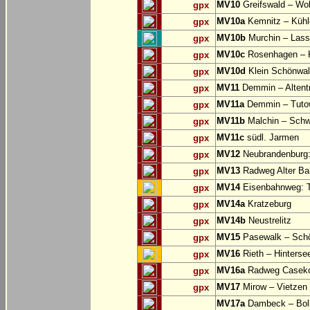
MV10
Greifswald – Wo
gpx
MV10a
Kemnitz – Küh
gpx
MV10b
Murchin – Lassa
gpx
MV10c
Rosenhagen –
gpx
MV10d
Klein Schönwal
gpx
MV11
Demmin – Altent
gpx
MV11a
Demmin – Tuto
gpx
MV11b
Malchin – Schw
gpx
MV11c
südl. Jarmen
gpx
MV12
Neubrandenburg: 
gpx
MV13
Radweg Alter Ba
gpx
MV14
Eisenbahnweg: T
gpx
MV14a
Kratzeburg
gpx
MV14b
Neustrelitz
gpx
MV15
Pasewalk – Schö
gpx
MV16
Rieth – Hinterse
gpx
MV16a
Radweg Casekow
gpx
MV17
Mirow – Vietzen
gpx
MV17a
Dambeck – Bolle