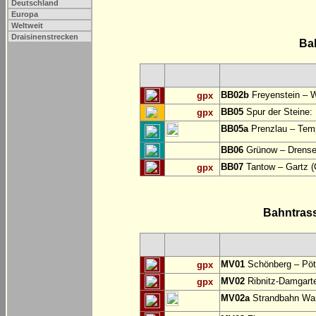
Deutschland
Europa
Weltweit
Draisinenstrecken
Ba
BB02b
Freyenstein – W
gpx
BB05
Spur der Steine:
gpx
BB05a
Prenzlau – Temp
BB06
Grünow – Drense 
BB07
Tantow – Gartz (
gpx
Bahntras
MV01
Schönberg – Pöt
gpx
MV02
Ribnitz-Damgart
gpx
MV02a
Strandbahn War