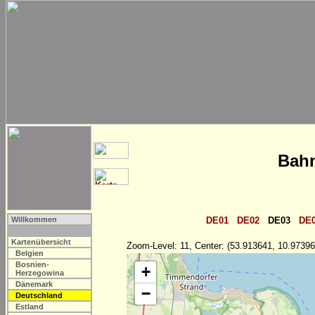
Bahn
Willkommen
DE01
DE02
DE03
DE
Kartenübersicht
Zoom-Level: 11, Center: (53.913641, 10.97396
Belgien
Bosnien-
+
Herzegowina
Dänemark
−
Deutschland
Estland