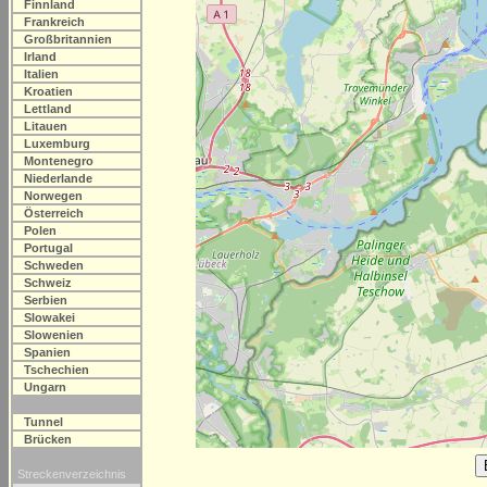
Finnland
Frankreich
Großbritannien
Irland
Italien
Kroatien
Lettland
Litauen
Luxemburg
Montenegro
Niederlande
Norwegen
Österreich
Polen
Portugal
Schweden
Schweiz
Serbien
Slowakei
Slowenien
Spanien
Tschechien
Ungarn
Tunnel
Brücken
Streckenverzeichnis