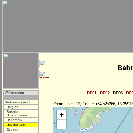
Bahn
Willkommen
DE01
DE02
DE03
DE
Kartenübersicht
Zoom-Level: 12, Center: (54.525266, 13.25912
Belgien
Bosnien-
+
Herzegowina
Dänemark
−
Deutschland
Estland