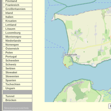
Finnland
Frankreich
Großbritannien
Irland
Italien
Kroatien
Lettland
Litauen
Luxemburg
Montenegro
Niederlande
Norwegen
Österreich
Polen
Portugal
Schweden
Schweiz
Serbien
Slowakei
Slowenien
Spanien
Tschechien
Ungarn
Tunnel
Brücken
Streckenverzeichnis