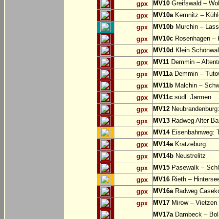
MV10
Greifswald – Wo
gpx
MV10a
Kemnitz – Küh
gpx
MV10b
Murchin – Lassa
gpx
MV10c
Rosenhagen –
gpx
MV10d
Klein Schönwal
gpx
MV11
Demmin – Altent
gpx
MV11a
Demmin – Tuto
gpx
MV11b
Malchin – Schw
gpx
MV11c
südl. Jarmen
gpx
MV12
Neubrandenburg: 
gpx
MV13
Radweg Alter Ba
gpx
MV14
Eisenbahnweg: T
gpx
MV14a
Kratzeburg
gpx
MV14b
Neustrelitz
gpx
MV15
Pasewalk – Schö
gpx
MV16
Rieth – Hinterse
gpx
MV16a
Radweg Casekow
gpx
MV17
Mirow – Vietzen
gpx
MV17a
Dambeck – Bolle