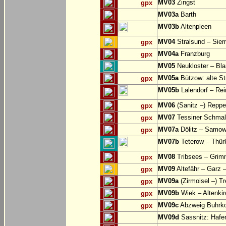
MV03
Zingst
gpx
MV03a
Barth
MV03b
Altenpleen
MV04
Stralsund – Siem
gpx
MV04a
Franzburg
gpx
MV05
Neukloster – Bla
MV05a
Bützow: alte St
gpx
MV05b
Lalendorf – Re
MV06
(Sanitz –) Reppe
gpx
MV07
Tessiner Schmal
gpx
MV07a
Dölitz – Samo
gpx
MV07b
Teterow – Thürk
MV08
Tribsees – Grim
gpx
MV09
Altefähr – Garz 
gpx
MV09a
(Zirmoisel –) T
gpx
MV09b
Wiek – Altenki
gpx
MV09c
Abzweig Buhrko
gpx
MV09d
Sassnitz: Hafe