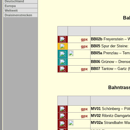
Deutschland
Europa
Weltweit
Draisinenstrecken
Ba
BB02b
Freyenstein – W
gpx
BB05
Spur der Steine:
gpx
BB05a
Prenzlau – Temp
BB06
Grünow – Drense 
BB07
Tantow – Gartz (
gpx
Bahntras
MV01
Schönberg – Pöt
gpx
MV02
Ribnitz-Damgart
gpx
MV02a
Strandbahn War